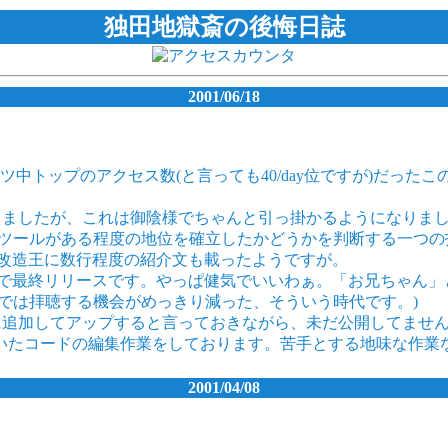
独田地獄斎の後悔日誌
2001/06/18
中トップのアクセス数(と言っても40/day位ですが)だった
からないと愚痴ってましたが、これは御陰様でちゃんと引っ掛かるように
。ツールがある程度の地位を確立したかどうかを判断する一つ
は某改造王に数行程度の紹介文も載ったようですが。
で最終リリースです。やっぱ健気でいいわぁ。「お兄ちゃん」
では拝聴する機会がめっきり減った、そういう時代です。)
lに追加してアップすると言っておきながら、未だ公開してません
いたコードの編集作業をしております。苦手とする地味な作業
2001/04/08