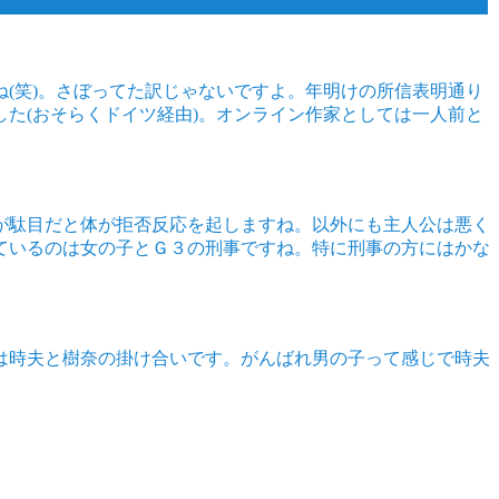
(笑)。さぼってた訳じゃないですよ。年明けの所信表明通り
た(おそらくドイツ経由)。オンライン作家としては一人前と
が駄目だと体が拒否反応を起しますね。以外にも主人公は悪く
ているのは女の子とＧ３の刑事ですね。特に刑事の方にはかな
は時夫と樹奈の掛け合いです。がんばれ男の子って感じで時夫