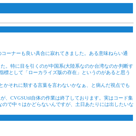
このコーナーも良い具合に寂れてきました。ある意味ねらい通
なりました。特に目を引くのが中国系(大陸系なのか台湾なのか判断す
の指標として「ローカライズ版の存在」というのがあると思う
とかそれに類する言葉を言わないかなぁ、と病んだ視点でも
が、CVGSUtil自体の作業は終了しております。実はコード集
なので中々はかどらないんですが、土日あたりには出したいな