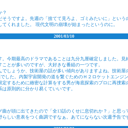
か？
だそうですよ。先週の「捨てて見ろよ、ゴミみたいに」という
してくれました。 現代文明の崩壊が始まったというのに。
2001/03/10
す。今期最高のドラマであることは九分九厘確定しました。見
すことが多いのですが、大好きな番組の一つです。
んでしょうか、技術屋の話が多い傾向がありますよね。技術屋
た話でした。内製宇宙開発の道を繋ぐためのＨ２ロケットエンジ
限定するために緻密な計算をする男が海底探索のプロに再捜索
系は原則的に分かり易くていいです。
グ曲が頭に出てきたので「全13話のくせに息切れか？」と思っ
野らしい意表をつく曲調ですなぁ。あてにならない次週予告で