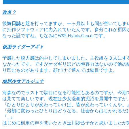
改名？
後悔
日誌
と題を打ってますが、一ヶ月以上も間が空いてしま
に拙作ソフトウェアに力入れていたんです。多分これが原因
なった証ですね。ちなみにW95.Hybris.Gen.drです。
仮面ライダーアギト
予感した脱力感は的中してしまいました。主役級を３人にす
なかったです。ですがオダギリほどの包容力はないので他の
り凹むものがあります。顔だけで選んでは駄目ですよ。
地球少女アルジュナ
河森なのでラストで駄目になる可能性もあるのですが、今期
は見てて楽しいです。現在は少女漫画的泥沼を展開中ですが
『ひとりひとりが変わっていけば、皆が変わっていくんや。
『最初に変わったひとりはどうなる。社会からはじかれるだ
『...』
はじめに樹奈の声を聞いたとき玉川紗己子かと思いましたが