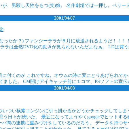
が、男殺し天性をもつ(笑)娘。 名作劇場では一押し。ペリ
2001/04/07
定
なったか？) ファンシーララが５月に放送されるようだ！！！
ララは全然DVD化の動きが見られないんだよなぁ。 LDは買
に付くのが これですね。オウムの時に変にとりあげられてから
てました。 CM開けアイキャッチ前に１コマ、PSソフトの宣伝
2001/04/03
、 ついつい検索エンジンに引っ掛かるかどうかチェックしてしまう。
態を残念に思う日々が続いた。 最近になってようやくgoogleでヒ
散サーバ間の連携に重みづけをしているのだろう。 データを持つ
ジが引っ掛ることがわかった。 見てみると日付は03/07と意外と前であ