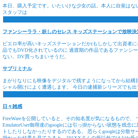
本日、購入予定です。いたいけな少女の話。本人に自覚はない
スタッフは
ファンシーララ・妖しのセレス キッズステーションで放映決
ピエロ率が高いキッズステーションだか(もしかして出資者に
品でもDVD化されているのに 過渡期の作品であるファンシー
ない。DV買っちまいそうだ。
サブリミナル
まがりなりにも映像をデジタルで残すようになってから結構目
シャル開けによく遭遇します。 今日の逮捕新シリーズでも出
日々雑感
FreeWareを公開していると、その知名度が気になるもので
EmulatorUser御用達のgoogleには引っ掛からない状
トしたりしなかったりするのである。 恐らくgoogleは分
掛かった結果を見てみると、501XXさんの所以外ではAldo氏のペー