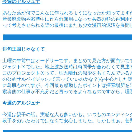
今週のアルジュナ
あなた薬が何でこんなに作られるようになったか知ってます
産業廃棄物や戦時中に作られ無用になった兵器の類の再利用
って考えさせられる話の最後にまたも少女漫画的泥沼を展開
俳句王国じゃなくて
土曜の午前中はオードリーです。まとめて見た方が面白いで
ジェクトＸでした。地上波放送時は時間帯が合わなくて見逃
このプロジェクトＸって、理系離れの減少をもくろんでいる
の公的サルベイジャ(って言っていいのかな？)を中心とし
に鳥肌ものですが、今回最も感動したポイントは探索場所を
索者側の仕事が不充分だと言ってるようなものですから。理
今週のアルジュナ
今週は親子の話。実感な人も多いかも。いつものエンディン
段手をぬいたわけではなくて安心しました。しかしまぁ、菅