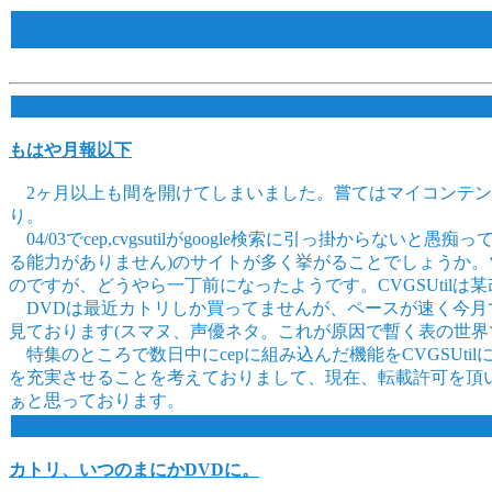
もはや月報以下
2ヶ月以上も間を開けてしまいました。嘗てはマイコンテンツ
り。
04/03でcep,cvgsutilがgoogle検索に引っ掛
る能力がありません)のサイトが多く挙がることでしょうか
のですが、どうやら一丁前になったようです。CVGSUtil
DVDは最近カトリしか買ってませんが、ペースが速く今月
見ております(スマヌ、声優ネタ。これが原因で暫く表の世界
特集のところで数日中にcepに組み込んだ機能をCVGSUti
を充実させることを考えておりまして、現在、転載許可を頂
ぁと思っております。
カトリ、いつのまにかDVDに。