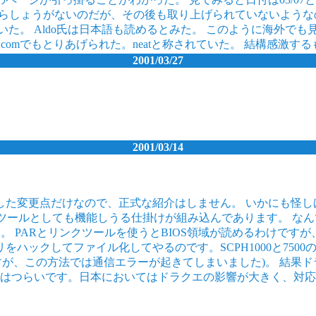
l 0.3.4の 頃だからしょうがないのだが、その後も取り上げられて
た。 Aldo氏は日本語も読めるとみた。 このように海外で
.comでもとりあげられた。neatと称されていた。 結構感激す
2001/03/27
2001/03/14
した変更点だけなので、正式な紹介はしません。 いかにも怪し
の改造ツールとしても機能しうる仕掛けが組み込んであります。 
出すためです。 PARとリンクツールを使うとBIOS領域が読める
ハックしてファイル化してやるのです。SCPH1000と750
のですが、この方法では通信エラーが起きてしまいました)。 結
0EOnBoardの方はつらいです。日本においてはドラクエの影響が大きく