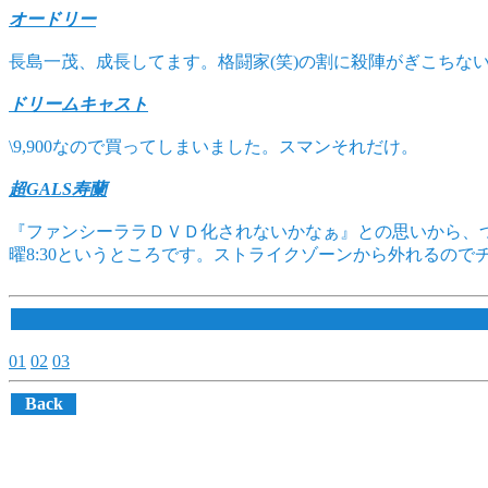
オードリー
長島一茂、成長してます。格闘家(笑)の割に殺陣がぎこちな
ドリームキャスト
\9,900なので買ってしまいました。スマンそれだけ。
超GALS寿蘭
『ファンシーララＤＶＤ化されないかなぁ』との思いから、
曜8:30というところです。ストライクゾーンから外れるの
01
02
03
Back