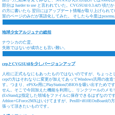
部分は harder to use と言われていた。CVGSUti
の方に書いたら 翌日にはアップデート情報が取り上げられてい
室のページのみだが英語化してみた。 そしたら今度はpsxemu
地球少女アルジュナの総括
ナウシカの亡霊。
失敗ではないが成功とも言い難い。
cepとCVGSUtilを少しバージョンアップ
人柱に正式もなにもあったものではないのですが、ちょっと
cepの方はそれなりに変更が加えてあってWindows汎用
す。つまり、ePSXe用にPlayStationのBIOSを吸い
せん。そこで今回加えた機能を利用し、リンクツールのメモリを
(ExStandは指定した領域をファイルに保存できるはずな
Athlon+GForce2MXはいけてますが、PenIII+i81
張って頂きたいものです。