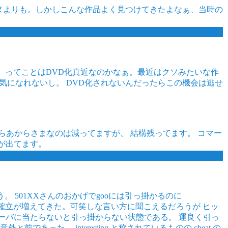
ーヌよりも。しかしこんな作品よく見つけてきたよなぁ、当時の
！ ってことはDVD化真近なのかなぁ。最近はクソみたいな作
う気になれないし。 DVD化されないんだったらこの機会は逃せ
あからさまなのは減ってますが、 結構残ってます。 コマー
が出てます。
 501XXさんのおかげでgooには引っ掛かるのに
ットする確立が増えてきた。可笑しな言い方に聞こえるだろうが ヒッ
サーバに当たらないと引っ掛からない状態である。 運良く引っ
った。 interesting と称されているものの cheat の