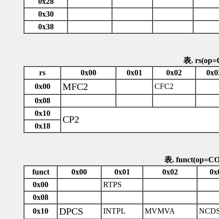
0x28
0x30
0x38
表. rs(op
rs
0x00
0x01
0x02
0x0
MFC2
0x00
CFC2
0x08
0x10
CP2
0x18
表. funct(op=C
funct
0x00
0x01
0x02
0x
0x00
RTPS
0x08
DPCS
0x10
INTPL
MVMVA
NCD