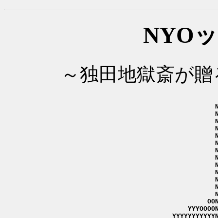
NYO
～独田地獄斎が贈るPl
                     N
                     N
                     N
                     N
                     N
                     N
                     N
                     N
                     N
                     N
                     N
                     N
                     N
                   OON
              YYYOOOON
          YYYYYYYYYYYN