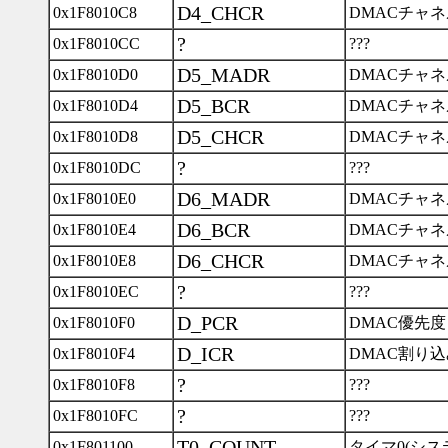
D4_CHCR
0x1F8010C8
DMACチャネ
?
0x1F8010CC
???
D5_MADR
0x1F8010D0
DMACチャネ
D5_BCR
0x1F8010D4
DMACチャネ
D5_CHCR
0x1F8010D8
DMACチャネ
?
0x1F8010DC
???
D6_MADR
0x1F8010E0
DMACチャネ
D6_BCR
0x1F8010E4
DMACチャネ
D6_CHCR
0x1F8010E8
DMACチャネ
?
0x1F8010EC
???
D_PCR
0x1F8010F0
DMAC優先
D_ICR
0x1F8010F4
DMAC割り
?
0x1F8010F8
???
?
0x1F8010FC
???
T0_COUNT
0x1F801100
タイマ0(シ