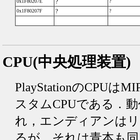
?
0x1F80207E
?
?
0x1F80207F
?
CPU(中央処理装置)
PlayStationのCPU
スタムCPUである．動作
れ，エンディアンはリ
るが，それは青本も同