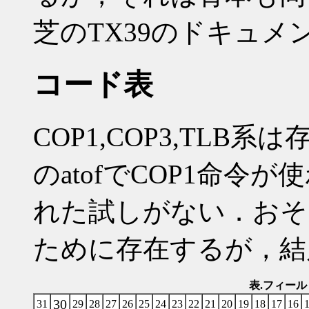
芝のTX39のドキュ
コード表
COP1,COP3,TL
のatofでCOP1命令が
れた試しがない．おそ
ために存在するが，結
表.フィー
30
31
29
28
27
26
25
24
23
22
21
20
19
18
17
16