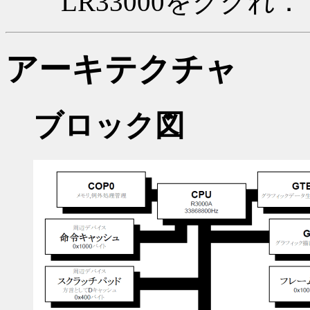
LR33000をググれ．
アーキテクチャ
ブロック図