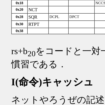
0x18
NCC
NCT
0x20
SQR
0x28
DCPL
DPCT
RTPT
0x30
0x38
rs+b
をコードと一対
20
慣習である．
I(命令)キャッシュ
ネットやろうぜの記述