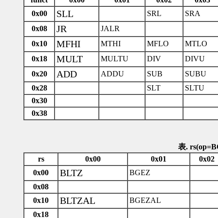
SLL
0x00
SRL
SRA
JR
0x08
JALR
MFHI
0x10
MTHI
MFLO
MTLO
MULT
0x18
MULTU
DIV
DIVU
ADD
0x20
ADDU
SUB
SUBU
0x28
SLT
SLTU
0x30
0x38
表. rs(op=
rs
0x00
0x01
0x02
BLTZ
0x00
BGEZ
0x08
BLTZAL
0x10
BGEZAL
0x18