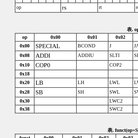
rs
op
rt
r
表. o
op
0x00
0x01
0x02
SPECIAL
0x00
BCOND
J
J
ADDI
0x08
ADDIU
SLTI
S
COP0
0x10
COP2
0x18
LB
0x20
LH
LWL
L
SB
0x28
SH
SWL
S
0x30
LWC2
0x38
SWC2
表. funct(op
funct
0x00
0x01
0x02
0x03