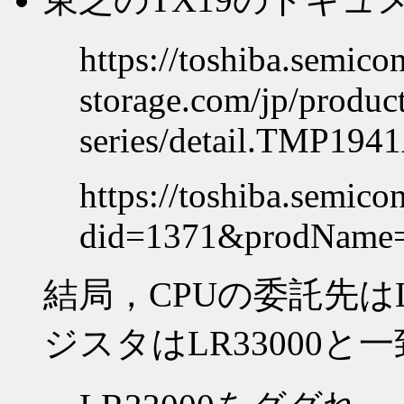
https://toshiba.semico
storage.com/jp/produc
series/detail.TMP194
https://toshiba.semico
did=1371&prodNam
結局，CPUの委託先はLS
ジスタはLR33000