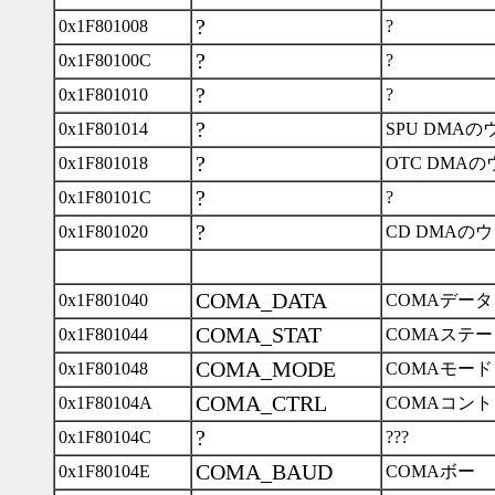
?
0x1F801008
?
?
0x1F80100C
?
?
0x1F801010
?
?
0x1F801014
SPU DMAの
?
0x1F801018
OTC DMA
?
0x1F80101C
?
?
0x1F801020
CD DMAの
COMA_DATA
0x1F801040
COMAデータ
COMA_STAT
0x1F801044
COMAステ
COMA_MODE
0x1F801048
COMAモード
COMA_CTRL
0x1F80104A
COMAコン
?
0x1F80104C
???
COMA_BAUD
0x1F80104E
COMAボー