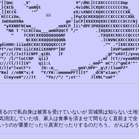
"[]QmL    _V'  _               4"/dNL]CCXXCCCCCCCXmp     
_}{XCb_    "amNQt             .4v1dNL]CXQXCCCCCCCCXm_    
_[]XCC6      '"ﾟ   __         x9/sXNDCCXQXCCCXCCCCCXK_   
 H[CCiXm,          ""        ,]PqCQCHXXQQXCCCXCCCXCCXNL  
 JmDXmDXNm                 gm']uCP]XXXXXQXXCCXXCCCXCCCNj 
  "yXXNBFNCmm__        _umXCP_]i\^dPFJPHXQXXCCXXCCXXCCCCL
   "NB T "iCXCCma___amNXQQCf "/"       .]XQXXCCXCCCXXCCCC
     "    TCXXCXXQQQQQQQQNF             .TXQXXCXXCCCQCCCC
           NCXXCXXQQQXQQQNk              .]CNVNCXXCCXXCCC
gdiHHH:iiimdXCXXCXXQQQXCCCP               ."" ."]XXCXXCCC
PT"/vcTPH:iiiCXXiiXXNPP"]BF                  ]AVP5mNVPF7"
ly"//l/)v1TiCNPF_qiBL   ]F                 _gF"uAVT[/yvug
""/ /l/"(uCCBP  qii}                    _,mF )CT//vyumRDP
x///(l/)(]iV"   qii:L               ._mmP" mC"//"gmE4'^' 
V/)(x")vuCF"r    ]H::m__     ___gmV\HPP'_g\F/(1umP7"     
"Km[ //nNK"v;4   "Y/YH::mmmmmPFT][t"  _dCN"x1am\^        
  {Cmyvm0"///)t    "Yn//"/ ";vt''    J(XNL"smF^         
居るので私自身は被害を受けていないが 宮城県は知らない土地
意気消沈していた頃、家人は食事を済ませて間もなく直前まで全
いうのが重要だったり真実だったりするのだろう。 がんばろ