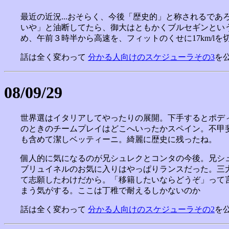
最近の近況...おそらく、今後「歴史的」と称されるで
いや」と油断してたら、御大はともかくブルセギンとい
め、午前３時半から高速を、フィットのくせに17km/l
話は全く変わって
分かる人向けのスケジューラその3
を
08/09/29
世界選はイタリアしてやったりの展開。下手するとポデ
のときのチームプレイはどこへいったかスペイン。不甲
も含めて潔しベッティーニ。綺麗に歴史に残ったね。
個人的に気になるのが兄シュレクとコンタの今後。兄シ
ブリュイネルのお気に入りはやっぱりランスだった。三
て志願したわけだから。「移籍したいならどうぞ」って
まう気がする。ここは丁稚で耐えるしかないのか
話は全く変わって
分かる人向けのスケジューラその2
を