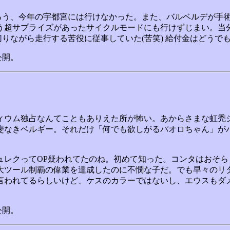
あろう、今年の宇都宮には行けなかった。また、バルベルデが手
う超サプライズがあったサイクルモードにも行けずじまい。当
を切りながら走行する苦役に従事していた(苦笑) 給付金はどう
公開。
ィウム独占なんてこともありえた所が怖い。あからさまな虹禿
斐なきベルギー。それだけ「何でも欲しがるパオロちゃん」が
ュレクってOP疑われてたのね。初めて知った。コンタはおそ
大ツール制覇の偉業を達成したのに不憫な子だ。でも早々のリ
言われてるらしいけど、ケスのカラーではないし、エウスもダ
公開。