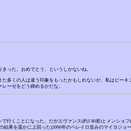
りきった。おめでとう、というしかないね。
また多くの人は違う印象をもったかもしれないが、私はピーキ
ァレーゼをどう締めるかだな。
行くことになった。だがエヴァンス(約1'40差)とメンショフ(約
の結果を遥かに上回った)2006年のペレイロ並みのマイヨジ