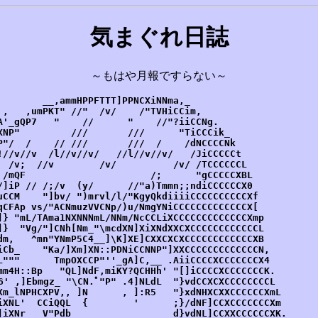
気まぐれ日誌
～もはや月報ですらない～
        __,ammHPPFTTT]PPNCXiNNma,_                       
 ,   ,umPKT" //"  /v/    /"TVHiCCim,                     
A'_gQP7   "    //      "    //"?iiCCNg.                  
XNP"         ///       ///      "TiCCCik_                
P"/  /    // ///       ///  /    /dNCCCCNk               
!//v//v  /l//v//v/   //l//v//v/   /JiCCCCCt              
  /v;  //v        /v/          /v/ /TCCCCCCL             
 /mQF                      /;      "gCCCCCXBL            
/]iP // /;/v  (y/      //"a)Tmmn;;ndiCCCCCCX0            
uCCM    "]bv/ ")mrvl/l/"KgyQkdiiiiCCCCCCCCCCXf           
qCFAp vs/"ACNmuzVVCNp/)u/NmgYNiCCCCCCCCCCCCCX[           
]} "mL/TAma1NXNNNmL/NNm/NcCCLiXCCCCCCCCCCCCCXmp          
]}  "Vg/"]CNh[Nm_"\mcdXN]XiXNdXXCXCCCCCCCCCCCCL          
dm,   ^mn"YNmP5C4__]\K]XE]CXXCXCXCCCCCCCCCCCCXB          
iCb_    "Ka/]Xm]XN::PDNiCCNNP"]XXCCCCCCCCCCCCCN,         
L"""      TmpOXCCP"''_gA]C,__ .AiiCCCCXCCCCCCCX4         
mm4H::Bp   "QL]NdF,miKY?QCHHh' "[]iCCCCXCCCCCCCK.        
6' ,]Ebmgz_ "\CN.ﾟ"P" .4]NLdL  "}vdCCXCXCCCCCCCCL        
Xm_lNPHCXPV,, ]N      , ]:R5   "}xdNHXCXXCCCCCCXmL       
iXNL'  CCiQQL  {        '      ;}/dNF]CCXCCCCCCCXm       
]iXNr   V"Pdb                  d}vdNL]CCXXCCCCCCXK.      