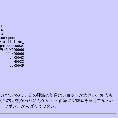
           

           

           

           

           

           

L          

K,         

X[         

NHkgmmL_   

txL[]HiiNm_

mmCQQQQQQXC

V)GHXQQQQQQ

 ."""NQQQQQ

    ."XQQQX

     _NQQXX

     .uXQQCP
ではないので、あの津波の映像はショックが大きい。知人も
く欲求が無かったにもかかわらず 急に空腹感を覚えて食べた
うニッポン。がんばろうワタシ。