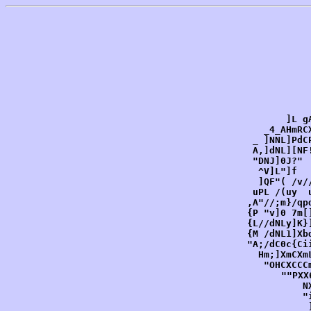
           
           
       ]L g
   _4_AHmRC
 _ ]NNL]PdC
 A,]dNL][NF
 "DNJ]0J?" 
  ^V]L"]f  
  ]QF"( /v/
 uPL /(uy  
,A"//;m}/qp
{P "v]0 7m[
{L//dNLy]K}
{M /dNL1]Xb
"A;/dC0c{Ci
  Hm;]XmCXm
   "OHCXCCC
      ""PXX
          N
          "
           