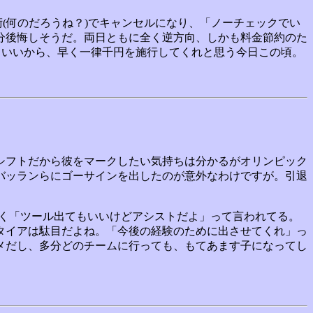
術(何のだろうね？)でキャンセルになり、「ノーチェックでい
分後悔しそうだ。両日ともに全く逆方向、しかも料金節約のた
でもいいから、早く一律千円を施行してくれと思う今日この頃。
シフトだから彼をマークしたい気持ちは分かるがオリンピック
バッランらにゴーサインを出したのが意外なわけですが。引退
らく「ツール出てもいいけどアシストだよ」って言われてる。
タイアは駄目だよね。「今後の経験のために出させてくれ」っ
メだし、多分どのチームに行っても、もてあます子になってし