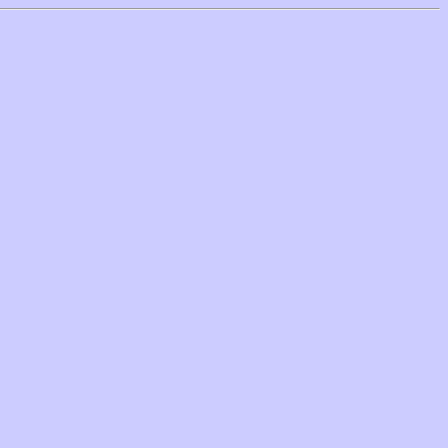
           

           

           

           

           

           

           

           

           

           

           

           

           

           

           

           

           

           

           

           

           
