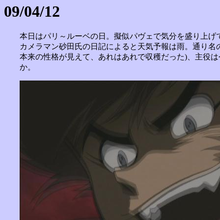
09/04/12
本日はパリ～ルーベの日。擬似パヴェで気分を盛り上げて
カメラマン砂田氏の日記によると天気予報は雨。通り名
本来の性格が見えて、あれはあれで収穫だった)、主役
か。