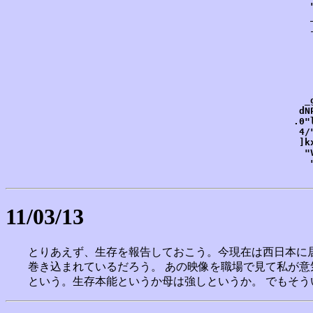
           
           
           
           
           
           
           
           
           
          _
         dN
        .0"
         4/
         ]k
          "
           
           
11/03/13
とりあえず、生存を報告しておこう。今現在は西日本に
巻き込まれているだろう。 あの映像を職場で見て私が
という。生存本能というか母は強しというか。 でもそう